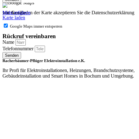
Mit dem Laden der Karte akzeptieren Sie die Datenschutzerklärung von Google.
Mehr erfahren
Karte laden
Google Maps immer entsperren
Rückruf vereinbaren
Name
Telefonnummer
Senden
Racherbäumer-Pflüger Elektroinstallation e.K.
Ihr Profi für Elektroinstallationen, Heizungen, Brandschutzsysteme,
Gebäudeinstallation und Smart Homes in Bochum und Umgebung.