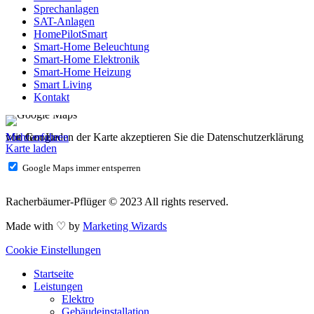
Sprechanlagen
SAT-Anlagen
HomePilotSmart
Smart-Home Beleuchtung
Smart-Home Elektronik
Smart-Home Heizung
Smart Living
Kontakt
Mit dem Laden der Karte akzeptieren Sie die Datenschutzerklärung von Google.
Mehr erfahren
Karte laden
Google Maps immer entsperren
Racherbäumer-Pflüger © 2023 All rights reserved.
Made with ♡ by
Marketing Wizards
Cookie Einstellungen
Startseite
Leistungen
Elektro
Gebäudeinstallation